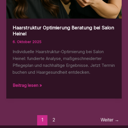
Haarstruktur Optimierung Beratung bei Salon
Heinel
6. Oktober 2025
Individuelle Haarstruktur-Optimierung bei Salon
Heinel: fundierte Analyse, maßgeschneiderter
Pflegeplan und nachhaltige Ergebnisse. Jetzt Termin
buchen und Haargesundheit entdecken.
Haarstruktur
Beitrag lesen »
Optimierung
Beratung
bei
Salon
Heinel
1
2
Weiter
→