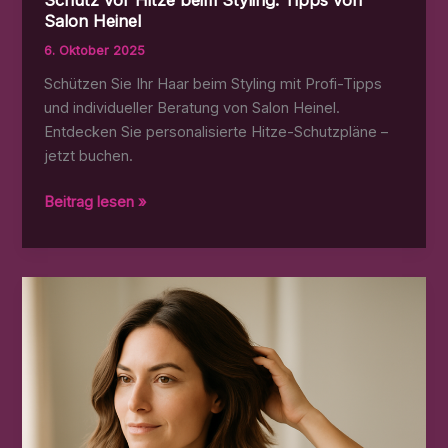
Salon Heinel
6. Oktober 2025
Schützen Sie Ihr Haar beim Styling mit Profi-Tipps
und individueller Beratung von Salon Heinel.
Entdecken Sie personalisierte Hitze-Schutzpläne –
jetzt buchen.
Schutz
Beitrag lesen »
vor
Hitze
beim
Styling:
Tipps
von
Salon
Heinel