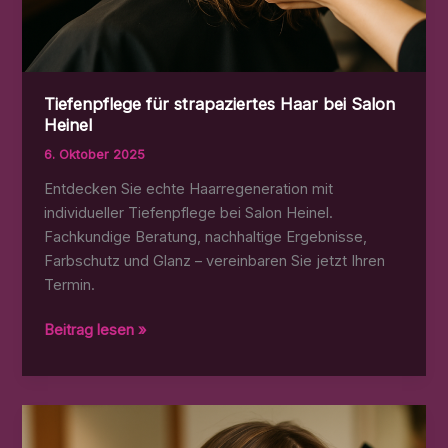
Tiefenpflege für strapaziertes Haar bei Salon
Heinel
6. Oktober 2025
Entdecken Sie echte Haarregeneration mit
individueller Tiefenpflege bei Salon Heinel.
Fachkundige Beratung, nachhaltige Ergebnisse,
Farbschutz und Glanz – vereinbaren Sie jetzt Ihren
Termin.
Tiefenpflege
Beitrag lesen »
für
strapaziertes
Haar
bei