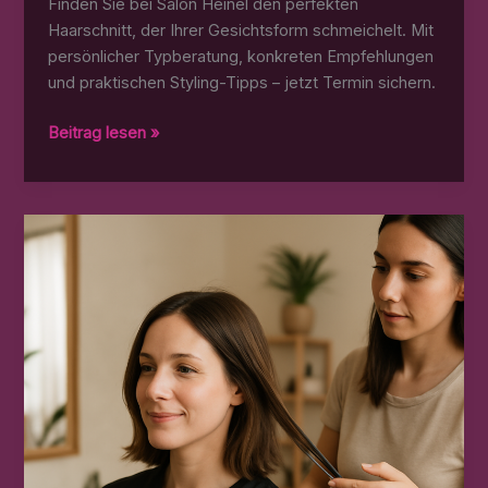
Finden Sie bei Salon Heinel den perfekten
Haarschnitt, der Ihrer Gesichtsform schmeichelt. Mit
persönlicher Typberatung, konkreten Empfehlungen
und praktischen Styling-Tipps – jetzt Termin sichern.
Gesichtsform:
Beitrag lesen »
Passende
Schnitte
bei
Salon
Heinel