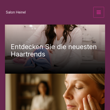
Zum
Inhalt
Salon Heinel
springen
Entdecken Sie die neuesten
Haartrends