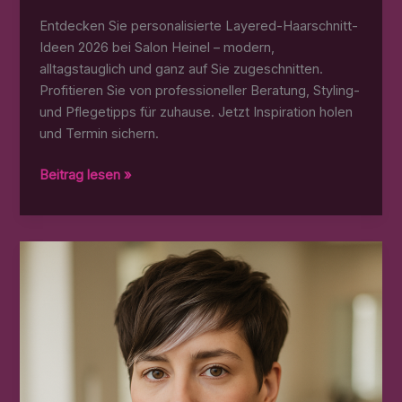
Entdecken Sie personalisierte Layered-Haarschnitt-
Ideen 2026 bei Salon Heinel – modern,
alltagstauglich und ganz auf Sie zugeschnitten.
Profitieren Sie von professioneller Beratung, Styling-
und Pflegetipps für zuhause. Jetzt Inspiration holen
und Termin sichern.
Layered
Beitrag lesen »
Haarschnitt
Ideen
–
Stilvolle
Frisuren
bei
Salon
Heinel